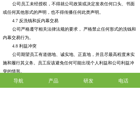
公司员工未经授权，不得就公司政策或决定发表任何口头、书面
或任何其他形式的声明，也不得传播任何此类声明。
4.7 反洗钱和反内幕交易
公司严格遵守相关法律法规的要求， 严格禁止任何形式的洗钱和
内幕交易行为。
4.8 利益冲突
公司期望员工有道德地、诚实地、正直地，并且尽最高程度来实
施和履行其义务。员工应该避免任何可能出现个人利益和公司利益冲
突的情形。
导航
产品
研发
电话
5. 投诉与举报
公司员工或者合作方如果发现（或有合理理由怀疑）其工作范畴
中存在的任何不当行为或不法行为，应尽快向公司 进行报告，或直接
向公司总经理投诉举报（邮箱sunke@cornigs.com）。举报方将受到保
护，具体信息请参考《举报人保护政策》。
6. 政策回顾