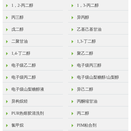
1，2-丙二醇
1，3-丙二醇
丙三醇
异丙醇
戊二醇
乙基己基甘油
二聚甘油
1,3-丁二醇
1,4-丁二醇
聚乙二醇
电子级乙二醇
电子级丙三醇
电子级丙二醇
电子级山梨糖醇/山梨醇
电子级山梨糖醇液
异己二醇
异构烷烃
丙酮缩甘油
PUR热熔胶清洗剂
丙二醇
氯甲烷
PIM粘合剂