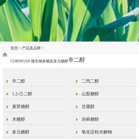
首页
>
产品及品牌
>
辛二醇
辛二醇
CORNIGS® 微生物多糖及多元糖醇
辛二醇
二丙二醇
1,2-己二醇
山梨糖醇
麦芽糖醇
甘露醇
木糖醇
赤藓糖醇
多元糖醇
氢化淀粉水解物