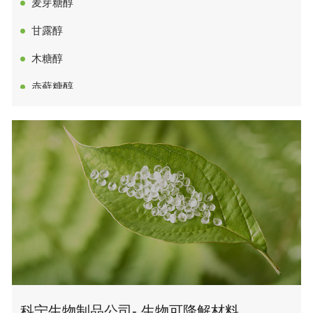
麦芽糖醇
甘露醇
木糖醇
赤藓糖醇
多元糖醇
氢化淀粉水解物
1，2-丙二醇
1，3-丙二醇
丙三醇
异丙醇
戊二醇
科宁生物制品公司- 生物可降解材料
乙基己基甘油