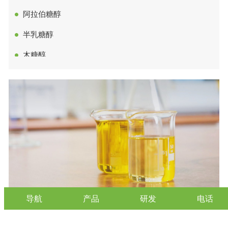
十碳醇
异山梨醇
阿拉伯糖醇
正辛醇
半乳糖醇
全淀粉塑料
木糖醇
聚乳酸
赤藓糖醇
热塑性生物降解塑料
D-塔罗糖醇
无机矿物填充母粒
异麦芽酮糖醇
秸秆纤维填充母粒
低聚异麦芽糖醇
热塑性淀粉
多元糖醇
丙二醇
甘油/丙三醇
导航
产品
研发
电话
科美生物合成公司-生物表面活性剂
单硬脂酸甘油酯GMS