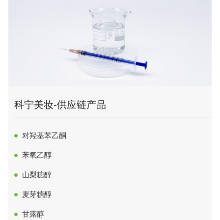
十二酸
丙酮缩甘油
二十八醇
PUR热熔胶清洗剂
二十六醇
丙二醇
二十四醇
氯甲烷
二十二醇
PIM粘合剂
科宁美妆-供应链产品
二十醇
电子级聚乙二醇8/peg-8
十六十八醇
电子级聚乙二醇200
对羟基苯乙酮
十八醇
电子级聚乙二醇600
苯氧乙醇
十六醇
电子级聚乙二醇400
山梨糖醇
十四醇
电子级聚乙二醇
麦芽糖醇
十二醇
电子级甘油
甘露醇