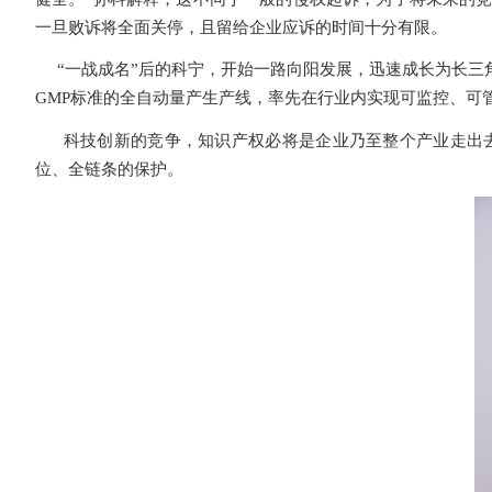
一旦败诉将全面关停，且留给企业应诉的时间十分有限。
“一战成名”后的科宁，开始一路向阳发展，迅速成长为长三
GMP标准的全自动量产生产线，率先在行业内实现可监控、可
科技创新的竞争，知识产权必将是企业乃至整个产业走出去
位、全链条的保护。