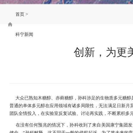
首页
>
科宁新闻
创新，为更美
大众已熟知木糖醇、赤藓糖醇，孙科涉足的生物质多元糖醇是
普通的单体多元醇在应用领域有诸多局限性，无法满足日新月异
团队全情投入，在实验室反复试验、讨论再实践，不断累积多
在没有任何预兆的情况下，孙科收到了来自美国康宁集团发来
健全。”孙科解释，这不同于一般的侵权起诉，为了将未来的