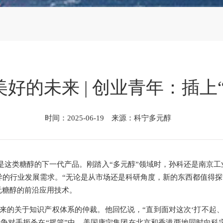
好的未来 | 创业青年：插上
时间：2025-06-19 来源：科宁多元醇
这类糖醇的下一代产品。刚踏入“多元醇”领域时，孙科还是南京工
的行业发展需求。“无论是从市场还是科研角度，新的东西都值得探
元糖醇的前沿应用技术。
的关于知识产权体系的仲裁。他回忆说，“直到面对这次‘打不起、
竞争对手扼杀在“摇篮”中，美国康宁集团在北京和香港两地同时向科