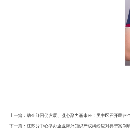
上一篇：
助企纾困促发展、凝心聚力赢未来！吴中区召开民营
下一篇：
江苏分中心举办企业海外知识产权纠纷应对典型案例