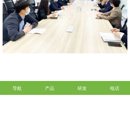
导航
产品
研发
电话
上一篇：
关于公示2022年首批快速预审备案主体名单及有关事项的通
知
下一篇：
吴中区热议市委人才工作会议：人到苏州才有为！最美吴中
欢迎你！