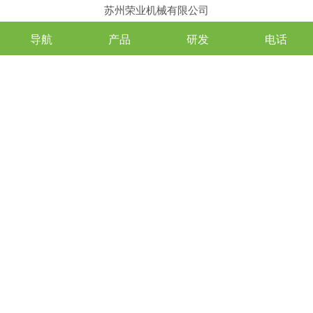
苏州荣业机械有限公司
导航
产品
研发
电话
原文链接：
https://mp.weixin.qq.com/s/b9b9meYApDvZvhM7ub6mUw
上一篇：
暖心刷屏！吴中青年企业家爱心接力！