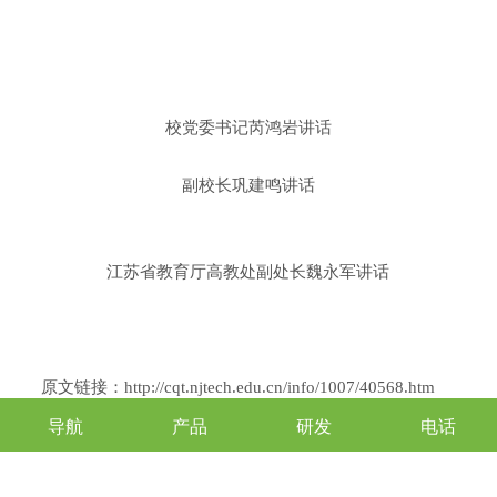
校党委书记芮鸿岩讲话
副校长巩建鸣讲话
江苏省教育厅高教处副处长魏永军讲话
原文链接：
http://cqt.njtech.edu.cn/info/1007/40568.htm
导航
产品
研发
电话