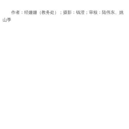
作者：经姗姗（教务处）；摄影：钱澄；审核：陆伟东、姚
山季