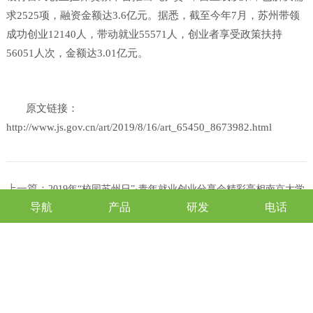
求2525项，融资金额达3.6亿元。据悉，截至今年7月，苏州带领
成功创业12140人，带动就业55571人，创业者享受政策扶持
56051人次，金额达3.01亿元。
原文链接：
http://www.js.gov.cn/art/2019/8/16/art_65450_8673982.html
上一篇：
2019年“校园苏州日”·青年就业创业分享会精彩亮相南京大学
导航
产品
研发
电话
下一篇：
喜报 | 吴中区选手在这项大赛中一举夺魁！
返回列表页