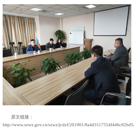
原文链接：
http://www.szwz.gov.cn/szwz/jcdzf/201901/8a4d3117554f446c82bd5