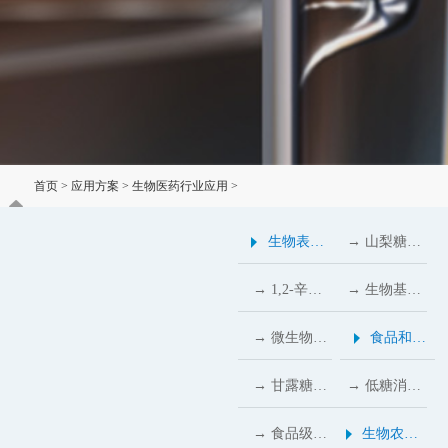
首页
>
应用方案
>
生物医药行业应用
>
植物多元醇的绿色崛起：从食品配料到生物医药的跨界应用
生物表面
→ 山梨糖醇
活性剂行
粉：日化行
→ 1,2-辛二
→ 生物基甲
业应用
业的不可或
醇：温和防
基丙二醇替
→ 微生物多
食品和饲
缺的秘密武
腐与高保湿
代化石原
糖与多元糖
料行业应
→ 甘露糖醇
→ 低糖消费
器
的生物基解
料，推动涂
醇：食品行
用
在食品与医
热潮下，食
→ 食品级聚
生物农业