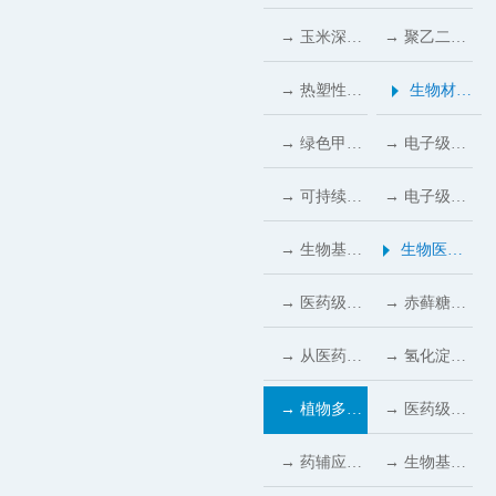
决方案
料行业绿色
业的隐形守
药行业的天
品级麦芽糖
乙二醇在食
行业应用
→ 玉米深加
→ 聚乙二醇
转型提速
护者
然替代方案
醇成为无糖
品行业的核
工产业链：
在现代农业
→ 热塑性淀
生物材料
糖果与饮料
心价值与显
多元产品转
中的核心应
粉在包装行
行业应用
→ 绿色甲醇
→ 电子级
的重要甜味
著优势
化的机遇与
用与重要价
业的创新应
下游应用多
PEG400：
→ 可持续发
→ 电子级甘
支撑
(2026)
挑战
值 (2026)
用
点开花：能
科研与工业
展要求推
油改性封装
→ 生物基
生物医药
源、化工、
电子领域的
动，电子级
材料量产，
1,2-丙二醇
行业应用
→ 医药级聚
→ 赤藓糖醇
新材料三分
理想原料
山梨糖醇助
半导体器件
纯度达
乙二醇：提
的药用潜
→ 从医药到
→ 氢化淀粉
市场格局成
力半导体封
抗腐蚀寿命
99.9%，跻
升药物配方
力：从赋形
食品：甘露
水解物：食
→ 植物多元
→ 医药级聚
型
装材料绿色
延长3–5倍
身高端绿色
性能的理想
剂到功能活
糖醇的绿色
品与营养领
醇的绿色崛
乙二醇200
→ 药辅应用
→ 生物基医
转型
化工材料赛
原料
性载体
制造与健康
域的天然功