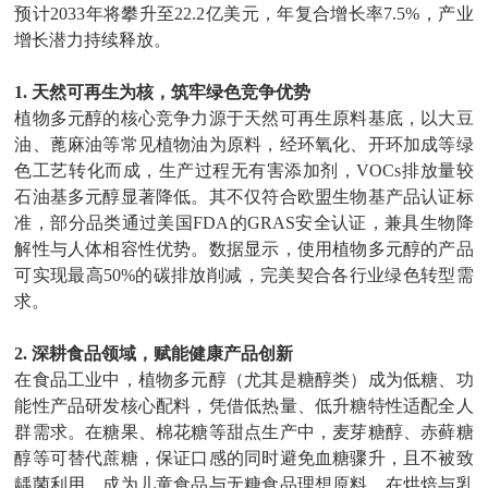
预计
2033
年将攀升至
22.2
亿美元，年复合增长率
7.5%
，产业
增长潜力持续释放。
1.
天然可再生为核，筑牢绿色竞争优势
植物多元醇的核心竞争力源于天然可再生原料基底，以大豆
油、蓖麻油等常见植物油为原料，经环氧化、开环加成等绿
色工艺转化而成，生产过程无有害添加剂，
VOCs
排放量较
石油基多元醇显著降低。其不仅符合欧盟生物基产品认证标
准，部分品类通过美国
FDA
的
GRAS
安全认证，兼具生物降
解性与人体相容性优势。数据显示，使用植物多元醇的产品
可实现最高
50%
的碳排放削减，完美契合各行业绿色转型需
求。
2.
深耕食品领域，赋能健康产品创新
在食品工业中，植物多元醇（尤其是糖醇类）成为低糖、功
能性产品研发核心配料，凭借低热量、低升糖特性适配全人
群需求。在糖果、棉花糖等甜点生产中，麦芽糖醇、赤藓糖
醇等可替代蔗糖，保证口感的同时避免血糖骤升，且不被致
龋菌利用，成为儿童食品与无糖食品理想原料。在烘焙与乳