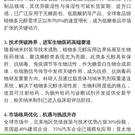
制品领域，其优异吸湿性与保湿性可延长货架期、提升口
感，已广泛应用于无糖面包、低脂酸奶等产品。全球食品级
植物多元醇需求正以年均
8%
的速度增长，成为低糖食品市场
扩张的关键动力。
3.
技术突破跨界，进军生物医药高端赛道
随着纳米封装等技术成熟，植物多元醇应用边界拓展至生物
医药领域，聚戊烯醇类表现尤为亮眼。此类多元醇具有保
肝、抗病毒、免疫调节等生物活性，作为糖蛋白生物合成前
体，在细胞信号传导中发挥关键作用，成为抗癌、抗病毒药
物研发重要方向。科研人员通过脂质体与纳米乳剂双重递送
系统，解决了植物多元醇水溶性差、生物利用度低的痛点，
使其可注射给药，为肠外给药与诊断试剂开发提供全新平
台，相关纳米制剂已进入临床前评估阶段。
4.
市场格局优化，机遇与挑战并存
全球市场中，北美地区凭借政策与技术优势占据
30%
份额，
美国超
40%
建筑企业、
35%
汽车企业已规模化应用；亚太地