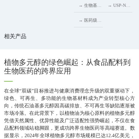
起：从食品
在医药体系
场景持续拓
药级丙酮：
→ 生物基乙
→ USP-NF
道
价值
能型甜味解
配料到生物
中的新型稳
展，药用级
高纯溶剂助
二醇：多场
新规落地，
→ 医药级山
决方案
医药的跨界
定助剂作用
木糖醇成为
力医药与精
景应用助力
生物基聚乙
梨糖醇
相关产品
应用
解析
儿童退烧药
细化学研发
医药、化妆
二醇质量控
(USP/EP)
苦味掩盖关
品与化学工
制进入“高
深度指南
植物多元醇的绿色崛起：从食品配料到
键辅料
生物医药的跨界应用
业发展
风险辅
2026
料”时代
在全球
“
双碳
”
目标推进与健康消费理念升级的双重驱动下，
绿色、可再生、多功能的生物基材料成为产业转型核心方
向，传统石油基多元醇因高碳排放、不可再生等缺陷逐渐被
市场冷落。在此背景下，以植物油为核心原料的植物多元醇
凭借天然属性、优异性能及广泛适配性强势崛起，不仅在食
品配料领域站稳脚跟，更成功跨界生物医药等高端赛道。数
据显示，
2024
年全球植物多元醇市场规模已达
12.4
亿美元，