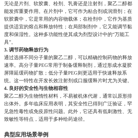
无论是片剂、软胶囊、栓剂、乳膏还是注射剂，聚乙二醇都
能发挥重要作用。在片剂中，它可作为粘合剂或润滑剂；在
软胶囊中，它是常用的内容物载体；在栓剂中，它作为基质
提供适宜的熔点和释放特性；在局部制剂中，它又能调节黏
度和保湿性。这种多功能性使其成为剂型设计中的“万能工
具”。
3. 调节药物释放行为
通过选择不同分子量的聚乙二醇，可以精确控制药物的释放
速率。高分子量PEG常用于制备缓释制剂，通过形成水凝胶
屏障延缓药物扩散；低分子量PEG则更适用于快速释放系
统。这一特性在开发长效注射剂或口服缓释片时尤为关键。
4. 良好的安全性与生物相容性
聚乙二醇为生物惰性材料，不易被机体代谢，通常以原形排
出体外。多年临床应用表明，其安全性已得到广泛验证，罕
见急性毒性或免疫原性问题。此外，它还具有低刺激性、无
致敏性等特点，适用于多种给药途径。
典型应用场景举例