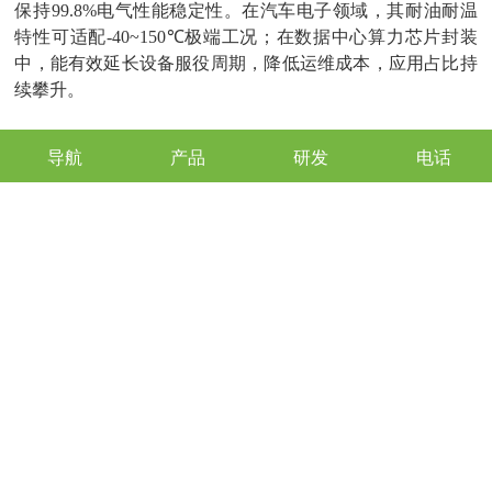
保持
99.8%
电气性能稳定性。在汽车电子领域，其耐油耐温
特性可适配
-40~150℃
极端工况；在数据中心算力芯片封装
中，能有效延长设备服役周期，降低运维成本，应用占比持
续攀升。
5.
政策市场双驱，拓展成长空间。
导航
产品
研发
电话
全球半导体封装材料市场持续扩容，
2026
年先进封装领域材
料需求占比已达
35%
，政策层面鼓励高端封装材料国产化替
代。电子级甘油改性封装材料凭借抗腐蚀优势，契合高端芯
片可靠性需求，预计
2026-2030
年市场渗透率将从
12%
提升至
28%
，尤其在高性能计算、汽车电子领域增速显著，成为封
装材料行业新增长极。
结论
电子级甘油改性封装材料的量产与应用，破解了高端半导体
器件抗腐蚀难题，推动封装材料向高性能、绿色化转型。未
来，随着工艺持续优化与应用场景拓宽，其在延长器件寿
命、提升可靠性方面的价值将进一步凸显。行业需聚焦材料
性能迭代与成本控制，深化产业链协同，助力半导体产业突