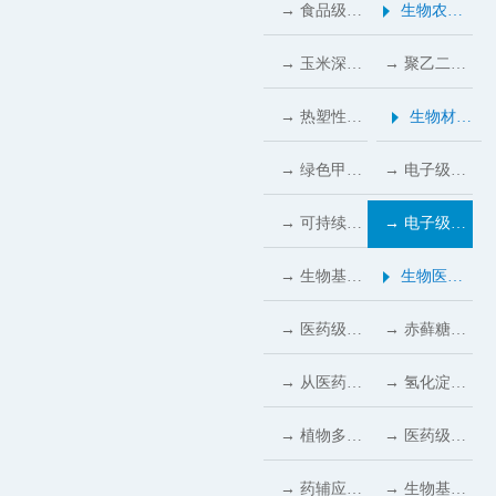
在食品与医
热潮下，食
→ 食品级聚
生物农业
决方案
料行业绿色
业的隐形守
药行业的天
品级麦芽糖
乙二醇在食
行业应用
→ 玉米深加
→ 聚乙二醇
转型提速
护者
然替代方案
醇成为无糖
品行业的核
工产业链：
在现代农业
→ 热塑性淀
生物材料
糖果与饮料
心价值与显
多元产品转
中的核心应
粉在包装行
行业应用
→ 绿色甲醇
→ 电子级
的重要甜味
著优势
化的机遇与
用与重要价
业的创新应
下游应用多
PEG400：
→ 可持续发
→ 电子级甘
支撑
(2026)
挑战
值 (2026)
用
点开花：能
科研与工业
展要求推
油改性封装
→ 生物基
生物医药
源、化工、
电子领域的
动，电子级
材料量产，
1,2-丙二醇
行业应用
→ 医药级聚
→ 赤藓糖醇
新材料三分
理想原料
山梨糖醇助
半导体器件
纯度达
乙二醇：提
的药用潜
→ 从医药到
→ 氢化淀粉
市场格局成
力半导体封
抗腐蚀寿命
99.9%，跻
升药物配方
力：从赋形
食品：甘露
水解物：食
→ 植物多元
→ 医药级聚
型
装材料绿色
延长3–5倍
身高端绿色
性能的理想
剂到功能活
糖醇的绿色
品与营养领
醇的绿色崛
乙二醇200
→ 药辅应用
→ 生物基医