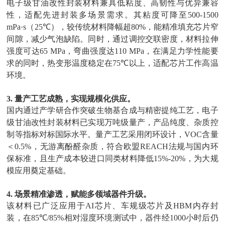
电子级甘油改性封装材料兼具低粘度、高韧性与优异兼容
性，适配先进封装多场景需求。其粘度可降至
500-1500
mPa·s
（
25℃
），较传统材料降幅超
80%
，能精准填充芯片窄
间隙，减少气泡缺陷。同时，通过调控交联密度，材料拉伸
强度可达
65 MPa
，弯曲强度达
110 MPa
，在满足力学性能要
求的同时，热变形温度稳定在
75℃
以上，适配芯片工作高温
环境。
3.
量产工艺成熟，实现规模化供应。
国内通过产学研合作突破生物基合成与精密提纯工艺，电子
级甘油改性封装材料已实现万吨级量产，产品纯度、杂质控
制等指标对标国际水平。量产工艺采用闭环设计，
VOC
含量
＜
0.5%
，无游离酚醛杂质，符合欧盟
REACH
法规与国内环
保标准，且生产成本较进口同类材料降低
15%-20%
，为大规
模应用奠定基础。
4.
场景精准渗透，赋能多领域器件升级。
该材料已广泛应用于
AI
芯片、车规级芯片及
HBM
内存封
装，在
85℃/85%
相对湿度环境测试中，器件经
1000
小时后仍