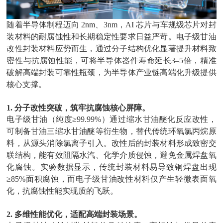
随着半导体制程迈向
2nm
、
3nm
，
AI
芯片与车规级芯片对封
装材料的耐腐蚀性和长期稳定性要求日益严苛。电子级甘油
改性封装材料应势而生，通过分子结构优化显著提升材料致
密性与抗腐蚀性能，可将半导体器件寿命延长
3–5
倍，精准
破解高端封装可靠性瓶颈，为半导体产业链高端化升级提供
核心支撑。
1.
分子改性突破，筑牢抗腐蚀核心屏障。
电子级甘油（纯度
≥99.99%
）通过缩水甘油醚化反应改性，
可制备甘油三缩水甘油醚等衍生物，替代传统环氧氯丙烷原
料，从源头消除氯离子引入。改性后的封装材料形成致密交
联结构，能有效阻隔水汽、化学介质侵蚀，避免金属焊盘氧
化腐蚀。实验数据显示，传统封装材料易导致铜焊盘出现
≥85%
面积腐蚀，而电子级甘油改性材料仅产生轻微表面氧
化，抗腐蚀性能实现质的飞跃。
2.
多维性能优化，适配高端封装场景。