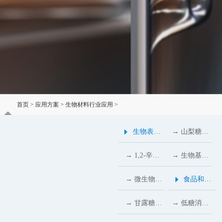
首页
>
应用方案
>
生物材料行业应用
>
电子级甘油改性封装材料量产，半导体器件抗腐蚀寿命延长3–5倍
生物表面
→ 山梨糖醇
活性剂行
粉：日化行
→ 1,2-辛二
→ 生物基甲
业应用
业的不可或
醇：温和防
基丙二醇替
→ 微生物多
食品和饲
缺的秘密武
腐与高保湿
代化石原
糖与多元糖
料行业应
→ 甘露糖醇
→ 低糖消费
器
的生物基解
料，推动涂
醇：食品行
用