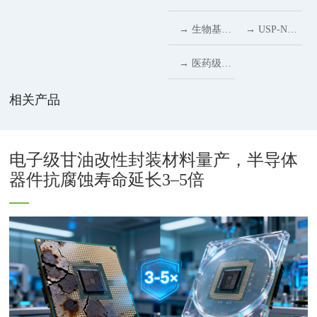
转型
化工材料赛
原料
性载体
制造与健康
域的天然功
起：从食品
在医药体系
场景持续拓
药级丙酮：
→ 生物基乙
→ USP-NF
道
价值
能型甜味解
配料到生物
中的新型稳
展，药用级
高纯溶剂助
二醇：多场
新规落地，
→ 医药级山
决方案
医药的跨界
定助剂作用
木糖醇成为
力医药与精
景应用助力
生物基聚乙
梨糖醇
相关产品
应用
解析
儿童退烧药
细化学研发
医药、化妆
二醇质量控
(USP/EP)
苦味掩盖关
品与化学工
制进入“高
深度指南
电子级甘油改性封装材料量产，半导体
键辅料
器件抗腐蚀寿命延长3–5倍
业发展
风险辅
2026
料”时代